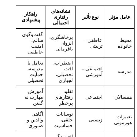
نشانه‌های
راهکار
عامل مؤثر
نوع تأثیر
رفتاری
پیشنهادی
احتمالی
گفت‌وگوی
پرخاشگری،
محیط
عاطفی –
سالم،
انزوا،
خانواده
تربیتی
امنیت
نافرمانی
عاطفی
اضطراب،
تعامل با
اجتماعی –
افت
مدرسه،
مدرسه
آموزشی
تحصیلی،
حمایت
لجبازی
تحصیلی
تقلید
آموزش
همسالان
اجتماعی
رفتارهای
مهارت نه
پرخطر
گفتن
نوسانات
آگاهی
تغییرات
زیستی
خلقی،
والدین و
هورمونی
حساسیت
صبوری
افسردگی،