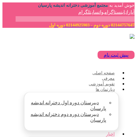
خوش آمدید به
مجتمع آموزشی دخترانه اندیشه پارسیان
آپارات
اینستاگرام
واتساپ
تلگرام
02144757647 دوره دوم - 02144925903 دوره اول
پیش ثبت نام
صفحه اصلی
معرفی
تقویم آموزشی
دپارتمان ها
دبیرستان دوره اول دخترانه اندیشه
پارسیان
دبیرستان دوره دوم دخترانه اندیشه
پارسیان
اخبار