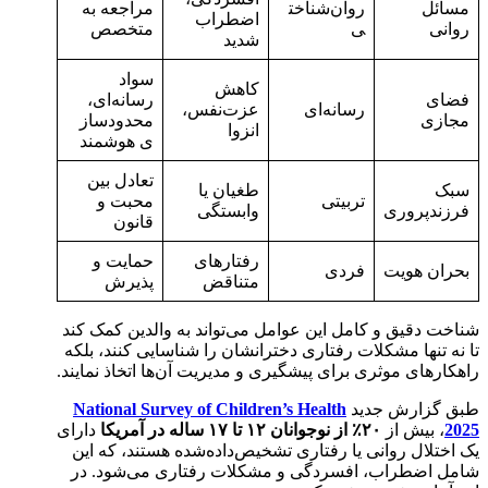
مسائل
روان‌شناخت
مراجعه به
اضطراب
روانی
ی
متخصص
شدید
سواد
کاهش
فضای
رسانه‌ای،
رسانه‌ای
عزت‌نفس،
مجازی
محدودساز
انزوا
ی هوشمند
تعادل بین
سبک
طغیان یا
تربیتی
محبت و
فرزندپروری
وابستگی
قانون
رفتارهای
حمایت و
بحران هویت
فردی
متناقض
پذیرش
شناخت دقیق و کامل این عوامل می‌تواند به والدین کمک کند
تا نه تنها مشکلات رفتاری دخترانشان را شناسایی کنند، بلکه
راهکارهای موثری برای پیشگیری و مدیریت آن‌ها اتخاذ نمایند.
طبق گزارش جدید
National Survey of Children’s Health
2025
، بیش از
۲۰٪ از نوجوانان ۱۲ تا ۱۷ ساله در آمریکا
دارای
یک اختلال روانی یا رفتاری تشخیص‌داده‌شده هستند، که این
شامل اضطراب، افسردگی و مشکلات رفتاری می‌شود. در