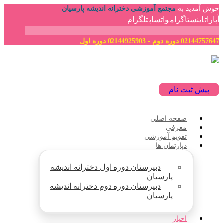
خوش آمدید به
مجتمع آموزشی دخترانه اندیشه پارسیان
آپارات
اینستاگرام
واتساپ
تلگرام
02144757647 دوره دوم - 02144925903 دوره اول
پیش ثبت نام
صفحه اصلی
معرفی
تقویم آموزشی
دپارتمان ها
دبیرستان دوره اول دخترانه اندیشه
پارسیان
دبیرستان دوره دوم دخترانه اندیشه
پارسیان
اخبار