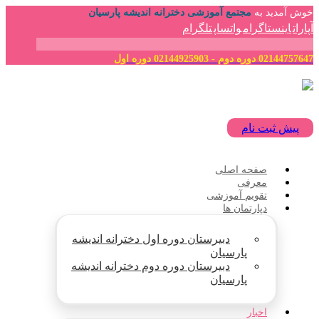
خوش آمدید به
مجتمع آموزشی دخترانه اندیشه پارسیان
آپارات
اینستاگرام
واتساپ
تلگرام
02144757647 دوره دوم - 02144925903 دوره اول
پیش ثبت نام
صفحه اصلی
معرفی
تقویم آموزشی
دپارتمان ها
دبیرستان دوره اول دخترانه اندیشه
پارسیان
دبیرستان دوره دوم دخترانه اندیشه
پارسیان
اخبار