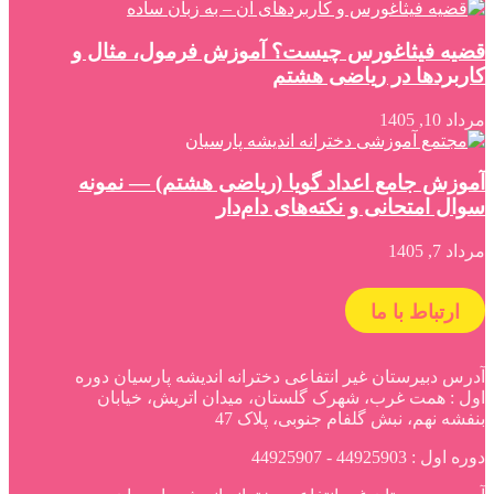
قضیه فیثاغورس چیست؟ آموزش فرمول، مثال و
کاربردها در ریاضی هشتم
مرداد 10, 1405
آموزش جامع اعداد گویا (ریاضی هشتم) — نمونه
سوال امتحانی و نکته‌های دام‌دار
مرداد 7, 1405
ارتباط با ما
آدرس دبیرستان غیر انتفاعی دخترانه اندیشه پارسیان دوره
اول : همت غرب، شهرک گلستان، میدان اتریش، خیابان
بنفشه نهم، نبش گلفام جنوبی، پلاک 47
دوره اول : 44925903 - 44925907