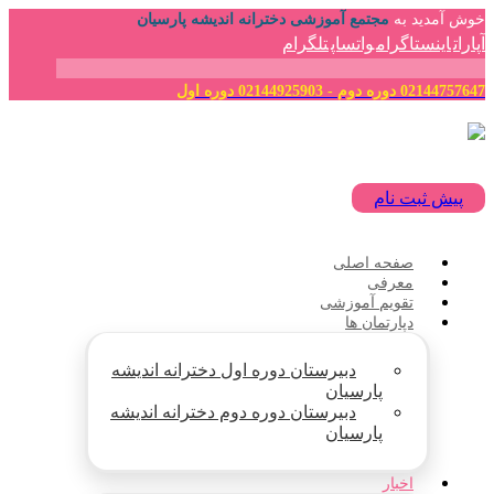
خوش آمدید به
مجتمع آموزشی دخترانه اندیشه پارسیان
آپارات
اینستاگرام
واتساپ
تلگرام
02144757647 دوره دوم - 02144925903 دوره اول
پیش ثبت نام
صفحه اصلی
معرفی
تقویم آموزشی
دپارتمان ها
دبیرستان دوره اول دخترانه اندیشه
پارسیان
دبیرستان دوره دوم دخترانه اندیشه
پارسیان
اخبار