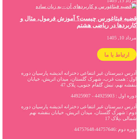
مرداد 15, 1405
قضیه فیثاغورس چیست؟ آموزش فرمول، مثال و
کاربردها در ریاضی هشتم
مرداد 10, 1405
ارتباط با ما
آدرس دبیرستان غیر انتفاعی دخترانه اندیشه پارسیان دوره
اول : همت غرب، شهرک گلستان، میدان اتریش، خیابان
بنفشه نهم، نبش گلفام جنوبی، پلاک 47
دوره اول : 44925903 - 44925907
آدرس دبیرستان غیر انتفاعی دخترانه اندیشه پارسیان دوره
دوم : شهرک گلستان، میدان اتریش، خیابان بنفشه نهم
شمالی ،پلاک 17
دوره دوم :44757646-44757648