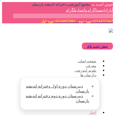
خوش آمدید به
مجتمع آموزشی دخترانه اندیشه پارسیان
آپارات
اینستاگرام
واتساپ
تلگرام
02144757647 دوره دوم - 02144925903 دوره اول
پیش ثبت نام
صفحه اصلی
معرفی
تقویم آموزشی
دپارتمان ها
دبیرستان دوره اول دخترانه اندیشه
پارسیان
دبیرستان دوره دوم دخترانه اندیشه
پارسیان
اخبار