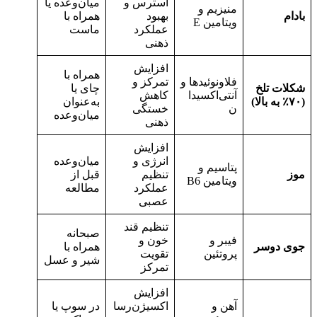
استرس و
میان‌وعده یا
منیزیم و
بادام
بهبود
همراه با
ویتامین E
عملکرد
ماست
ذهنی
افزایش
همراه با
فلاونوئیدها و
تمرکز و
شکلات تلخ
چای یا
آنتی‌اکسیدا
کاهش
(۷۰٪ به بالا)
به‌عنوان
ن
خستگی
میان‌وعده
ذهنی
افزایش
انرژی و
میان‌وعده
پتاسیم و
موز
تنظیم
قبل از
ویتامین B6
عملکرد
مطالعه
عصبی
تنظیم قند
صبحانه
فیبر و
خون و
جوی دوسر
همراه با
پروتئین
تقویت
شیر و عسل
تمرکز
افزایش
آهن و
اکسیژن‌رسا
در سوپ یا