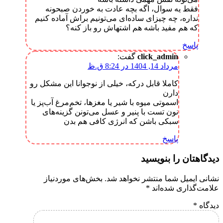
فقط یه سوال، اگه بچه عادت به خوردن صبحونه
نداره، چه چیزای ساده‌ای می‌تونیم براش آماده کنیم
که هم مفید باشه هم اشتهاش رو باز کنه؟
پاسخ
click_admin
گفت:
مرداد 14, 1404 در 8:24 ق.ظ
کاملا قابل درکه، خیلی از نوجوانا این مشکل رو
دارن
اسموتی میوه با شیر یا مغزها، تخم‌مرغ آب‌پز یا
نون تست با پنیر و عسل می‌تونن گزینه‌های
سبکی باشن که انرژی کافی هم بدن
پاسخ
دیدگاهتان را بنویسید
نشانی ایمیل شما منتشر نخواهد شد.
بخش‌های موردنیاز
علامت‌گذاری شده‌اند
*
دیدگاه
*