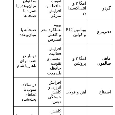
تقویت
به‌عنوان
امگا ۳ و
حافظه و
میان‌وعده یا
گردو
آنتی‌اکسیدا
افزایش
همراه با
ن
تمرکز
صبحانه
بهبود
ویتامین B12
عملکرد مغز
صبحانه یا
تخم‌مرغ
و کولین
و کاهش
میان‌وعده
استرس
افزایش
فعالیت
دو بار در
ماهی
امگا ۳ و
عصبی و
هفته برای
سالمون
پروتئین
تقویت
ناهار یا شام
حافظه
بلندمدت
افزایش
در سالاد،
انرژی و
سوپ یا
اسفناج
آهن و فولات
کاهش
غذاهای
خستگی
پخته‌شده
ذهنی
کاهش