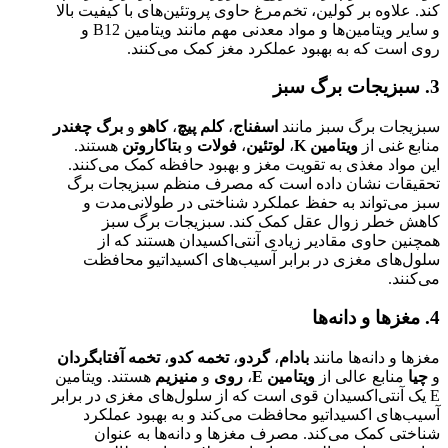
کند. علاوه بر کولین، تخم‌مرغ حاوی پروتئین‌های با کیفیت بالا
و سایر ویتامین‌ها و مواد معدنی مهم مانند ویتامین B12 و
روی است که به بهبود عملکرد مغز کمک می‌کنند.
3. سبزیجات برگ سبز
سبزیجات برگ سبز مانند
اسفناج
،
کلم پیچ
،
کاهو
و
برگ چغندر
منابع غنی از
ویتامین K
،
لوتئین
،
فولات
و
بتاکاروتن
هستند.
این مواد مغذی به تقویت مغز و بهبود حافظه کمک می‌کنند.
تحقیقات نشان داده است که مصرف منظم سبزیجات برگ
سبز می‌تواند به حفظ عملکرد شناختی در طولانی‌مدت و
کاهش خطر زوال عقل کمک کند. سبزیجات برگ سبز
همچنین حاوی مقادیر زیادی آنتی‌اکسیدان هستند که از
سلول‌های مغزی در برابر آسیب‌های اکسیداتیو محافظت
می‌کنند.
4. مغزها و دانه‌ها
مغزها و دانه‌ها مانند
بادام
،
گردو
،
تخمه کدو
،
تخمه آفتابگردان
و
چیا
منابع عالی از
ویتامین E
،
روی
و
منیزیم
هستند. ویتامین
E یک آنتی‌اکسیدان قوی است که از سلول‌های مغزی در برابر
آسیب‌های اکسیداتیو محافظت می‌کند و به بهبود عملکرد
شناختی کمک می‌کند. مصرف مغزها و دانه‌ها به عنوان