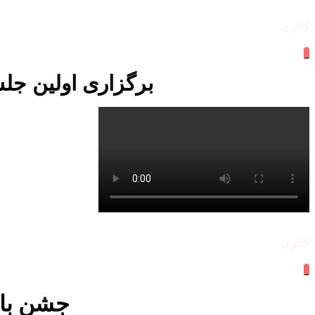
گالری
_
برگزاری اولین جلس
گالری
_
جشن بازگ