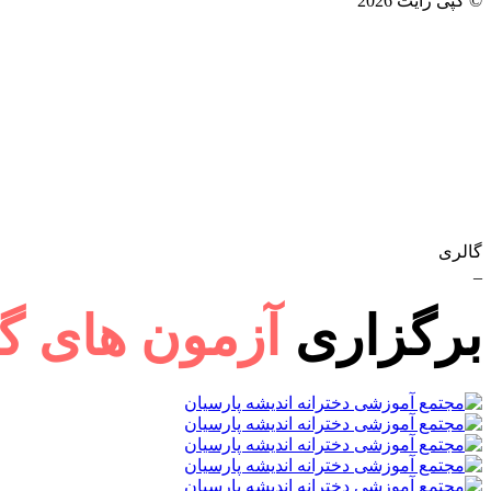
© کپی رایت 2026
گالری
_
برگزاری
آزمون های گزی