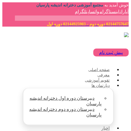
خوش آمدید به
مجتمع آموزشی دخترانه اندیشه پارسیان
آپارات
اینستاگرام
واتساپ
تلگرام
02144757647 دوره دوم - 02144925903 دوره اول
پیش ثبت نام
صفحه اصلی
معرفی
تقویم آموزشی
دپارتمان ها
دبیرستان دوره اول دخترانه اندیشه
پارسیان
دبیرستان دوره دوم دخترانه اندیشه
پارسیان
اخبار