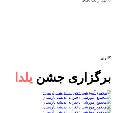
© کپی رایت 2026
گالری
_
برگزاری جشن
یلدا