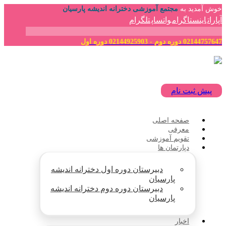
خوش آمدید به
مجتمع آموزشی دخترانه اندیشه پارسیان
آپارات
اینستاگرام
واتساپ
تلگرام
02144757647 دوره دوم - 02144925903 دوره اول
پیش ثبت نام
صفحه اصلی
معرفی
تقویم آموزشی
دپارتمان ها
دبیرستان دوره اول دخترانه اندیشه
پارسیان
دبیرستان دوره دوم دخترانه اندیشه
پارسیان
اخبار