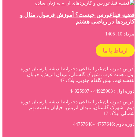
قضیه فیثاغورس چیست؟ آموزش فرمول، مثال و
کاربردها در ریاضی هشتم
مرداد 10, 1405
ارتباط با ما
آدرس دبیرستان غیر انتفاعی دخترانه اندیشه پارسیان دوره
اول : همت غرب، شهرک گلستان، میدان اتریش، خیابان
بنفشه نهم، نبش گلفام جنوبی، پلاک 47
دوره اول : 44925903 - 44925907
آدرس دبیرستان غیر انتفاعی دخترانه اندیشه پارسیان دوره
دوم : شهرک گلستان، میدان اتریش، خیابان بنفشه نهم
شمالی ،پلاک 17
دوره دوم :44757646-44757648