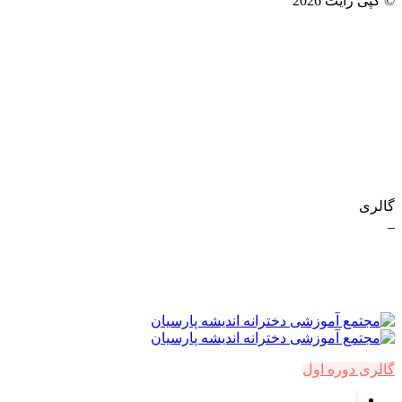
© کپی رایت 2026
گالری
_
ر
گالری دوره اول