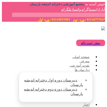
خوش آمدید به
مجتمع آموزشی دخترانه اندیشه پارسیان
آپارات
اینستاگرام
واتساپ
تلگرام
02144757647 دوره دوم - 02144925903 دوره اول
پیش ثبت نام
صفحه اصلی
معرفی
تقویم آموزشی
دپارتمان ها
دبیرستان دوره اول دخترانه اندیشه
پارسیان
دبیرستان دوره دوم دخترانه اندیشه
پارسیان
اخبار