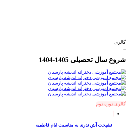
گالری
_
شروع سال تحصیلی 1405-1404
گالری دوره دوم
پخت آش نذری به مناسبت ایام فاطمیه
قبلی