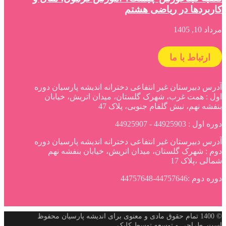
کاربردها در ریاضی هشتم
مرداد 10, 1405
ارتباط با ما
آدرس دبیرستان غیر انتفاعی دخترانه اندیشه پارسیان دوره
اول : همت غرب، شهرک گلستان، میدان اتریش، خیابان
بنفشه نهم، نبش گلفام جنوبی، پلاک 47
دوره اول : 44925903 - 44925907
آدرس دبیرستان غیر انتفاعی دخترانه اندیشه پارسیان دوره
دوم : شهرک گلستان، میدان اتریش، خیابان بنفشه نهم
شمالی ،پلاک 17
دوره دوم :44757646-44757648
© 1400 تمام حقوق مادی و معنوی برای اندیشه پارسیان محفوظ
است. طراحی و توسعه توسط کلیک