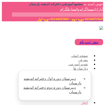
خوش آمدید به
مجتمع آموزشی دخترانه اندیشه پارسیان
آپارات
اینستاگرام
واتساپ
تلگرام
02144757647 دوره دوم - 02144925903 دوره اول
پیش ثبت نام
صفحه اصلی
معرفی
تقویم آموزشی
دپارتمان ها
دبیرستان دوره اول دخترانه اندیشه
پارسیان
دبیرستان دوره دوم دخترانه اندیشه
پارسیان
اخبار