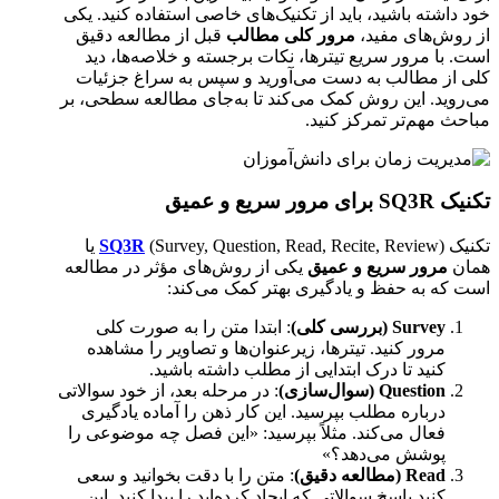
خود داشته باشید، باید از تکنیک‌های خاصی استفاده کنید. یکی
از روش‌های مفید،
مرور کلی مطالب
قبل از مطالعه دقیق
است. با مرور سریع تیترها، نکات برجسته و خلاصه‌ها، دید
کلی از مطالب به دست می‌آورید و سپس به سراغ جزئیات
می‌روید. این روش کمک می‌کند تا به‌جای مطالعه سطحی، بر
مباحث مهم‌تر تمرکز کنید.
تکنیک SQ3R برای مرور سریع و عمیق
تکنیک
SQ3R
(Survey, Question, Read, Recite, Review) یا
همان
مرور سریع و عمیق
یکی از روش‌های مؤثر در مطالعه
است که به حفظ و یادگیری بهتر کمک می‌کند:
Survey (بررسی کلی)
: ابتدا متن را به صورت کلی
مرور کنید. تیترها، زیرعنوان‌ها و تصاویر را مشاهده
کنید تا درک ابتدایی از مطلب داشته باشید.
Question (سوال‌سازی)
: در مرحله بعد، از خود سوالاتی
درباره مطلب بپرسید. این کار ذهن را آماده یادگیری
فعال می‌کند. مثلاً بپرسید: «این فصل چه موضوعی را
پوشش می‌دهد؟»
Read (مطالعه دقیق)
: متن را با دقت بخوانید و سعی
کنید پاسخ سوالاتی که ایجاد کرده‌اید را پیدا کنید. این