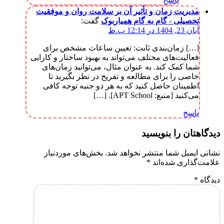
مدیریت زمان و تأثیر آن بر سلامت روان و موفقیت
تحصیلی - گام به گام همیاربوک
گفت:
آبان 23, 1404 در 12:14 ب.ظ
[…] زمان‌بندی ثابت: تعیین ساعات مشخص برای
فعالیت‌های مختلف می‌تواند به بهبود ساختار و کارایی
شما کمک کند. به عنوان مثال، می‌توانید زمان‌های
خاصی را برای مطالعه و تفریح در نظر بگیرید تا
اطمینان حاصل کنید که به هر دو جنبه توجه کافی
می‌کنید [منبع: APT School]. […]
پاسخ
دیدگاهتان را بنویسید
نشانی ایمیل شما منتشر نخواهد شد.
بخش‌های موردنیاز
علامت‌گذاری شده‌اند
*
دیدگاه
*