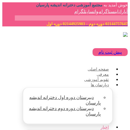
خوش آمدید به
مجتمع آموزشی دخترانه اندیشه پارسیان
آپارات
اینستاگرام
واتساپ
تلگرام
02144757647 دوره دوم - 02144925903 دوره اول
پیش ثبت نام
صفحه اصلی
معرفی
تقویم آموزشی
دپارتمان ها
دبیرستان دوره اول دخترانه اندیشه
پارسیان
دبیرستان دوره دوم دخترانه اندیشه
پارسیان
اخبار