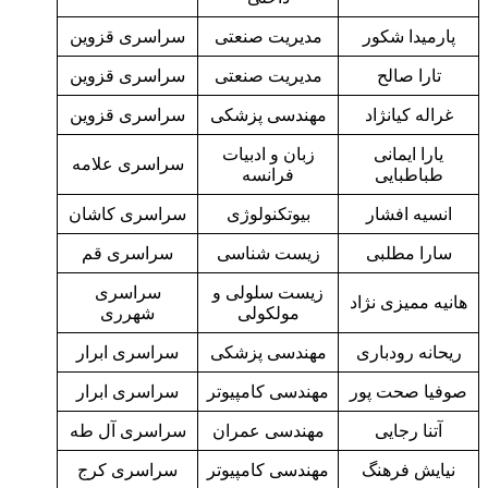
پارمیدا شکور
مدیریت صنعتی
سراسری قزوین
تارا صالح
مدیریت صنعتی
سراسری قزوین
غراله کیانژاد
مهندسی پزشکی
سراسری قزوین
یارا ایمانی
زبان و ادبیات
سراسری علامه
طباطبایی
فرانسه
انسیه افشار
بیوتکنولوژی
سراسری کاشان
سارا مطلبی
زیست شناسی
سراسری قم
زیست سلولی و
سراسری
هانیه ممیزی نژاد
مولکولی
شهرری
ریحانه رودباری
مهندسی پزشکی
سراسری ابرار
صوفیا صحت پور
مهندسی کامپیوتر
سراسری ابرار
آتنا رجایی
مهندسی عمران
سراسری آل طه
نیایش فرهنگ
مهندسی کامپیوتر
سراسری کرج