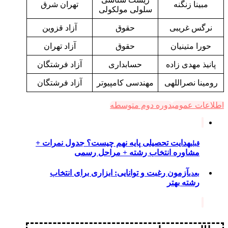
مبینا زنگنه
تهران شرق
سلولی مولکولی
نرگس غریبی
حقوق
آزاد قزوین
حورا متینیان
حقوق
آزاد تهران
پانیذ مهدی زاده
حسابداری
آزاد فرشتگان
رومینا نصراللهی
مهندسی کامپیوتر
آزاد فرشتگان
اطلاعات عمومی
دوره دوم متوسطه
هدایت تحصیلی پایه نهم چیست؟ جدول نمرات +
قبلی
مشاوره انتخاب رشته + مراحل رسمی
آزمون رغبت و توانایی: ابزاری برای انتخاب
بعدی
رشته بهتر