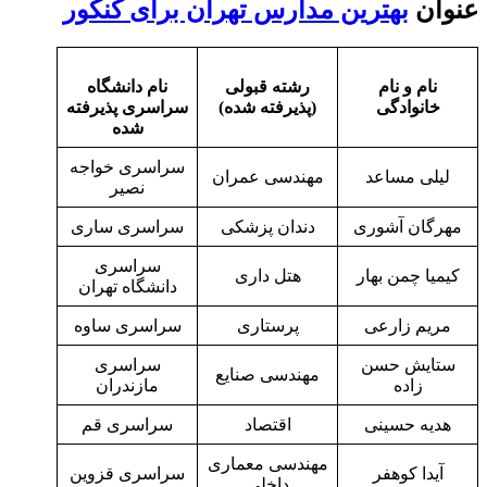
عنوان
بهترین مدارس تهران برای کنکور
نام و نام
رشته قبولی
نام دانشگاه
خانوادگی
(پذیرفته شده)
سراسری پذیرفته
شده
سراسری خواجه
لیلی مساعد
مهندسی عمران
نصیر
مهرگان آشوری
دندان پزشکی
سراسری ساری
سراسری
کیمیا چمن بهار
هتل داری
دانشگاه تهران
مریم زارعی
پرستاری
سراسری ساوه
ستایش حسن
سراسری
مهندسی صنایع
زاده
مازندران
هدیه حسینی
اقتصاد
سراسری قم
مهندسی معماری
آیدا کوهفر
سراسری قزوین
داخلی