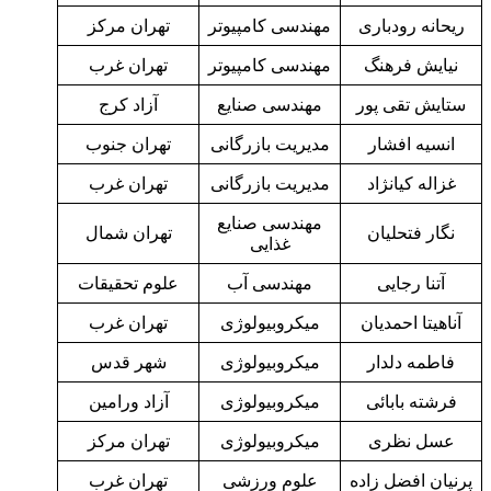
ریحانه رودباری
مهندسی کامپیوتر
تهران مرکز
نیایش فرهنگ
مهندسی کامپیوتر
تهران غرب
ستایش تقی پور
مهندسی صنایع
آزاد کرج
انسیه افشار
مدیریت بازرگانی
تهران جنوب
غزاله کیانژاد
مدیریت بازرگانی
تهران غرب
مهندسی صنایع
نگار فتحلیان
تهران شمال
غذایی
آتنا رجایی
مهندسی آب
علوم تحقیقات
آناهیتا احمدیان
میکروبیولوژی
تهران غرب
فاطمه دلدار
میکروبیولوژی
شهر قدس
فرشته بابائی
میکروبیولوژی
آزاد ورامین
عسل نظری
میکروبیولوژی
تهران مرکز
پرنیان افضل زاده
علوم ورزشی
تهران غرب