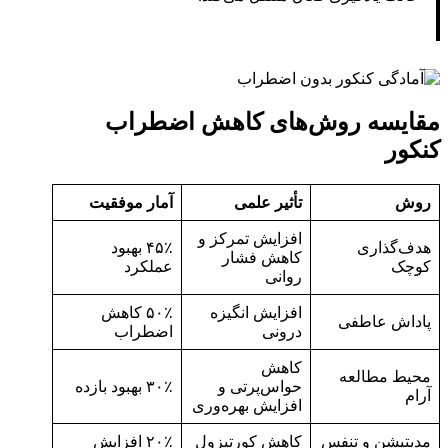
مقایسه روش‌های کاهش اضطراب
کنکور
روش
تأثیر علمی
آمار موفقیت
افزایش تمرکز و
هدف‌گذاری
۴۵٪ بهبود
کاهش فشار
کوچک
عملکرد
روانی
افزایش انگیزه
۵۰٪ کاهش
پاداش عاطفی
درونی
اضطراب
کاهش
محیط مطالعه
حواس‌پرتی و
۳۰٪ بهبود بازده
آرام
افزایش بهره‌وری
مدیتیشن و تنفس
کاهش کورتیزول
۲۰٪ افزایش