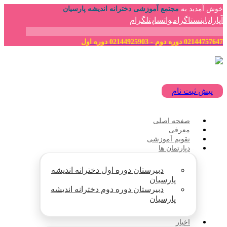
خوش آمدید به
مجتمع آموزشی دخترانه اندیشه پارسیان
آپارات
اینستاگرام
واتساپ
تلگرام
02144757647 دوره دوم - 02144925903 دوره اول
پیش ثبت نام
صفحه اصلی
معرفی
تقویم آموزشی
دپارتمان ها
دبیرستان دوره اول دخترانه اندیشه
پارسیان
دبیرستان دوره دوم دخترانه اندیشه
پارسیان
اخبار