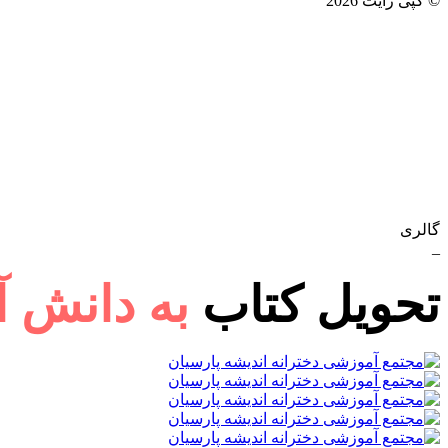
© کپی رایت 2026
گالری
_
تحویل کتاب
به دانش 