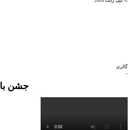
© کپی رایت 2026
گالری
_
جشن بازگ