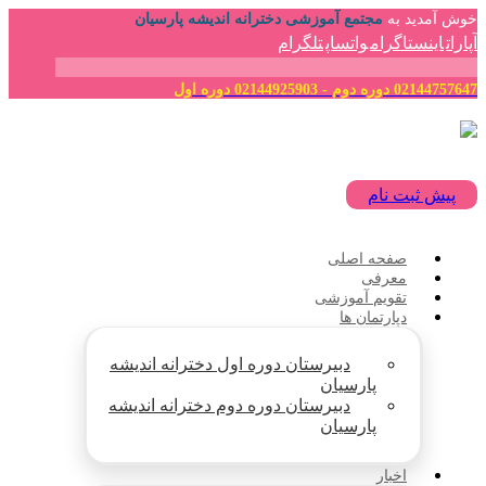
خوش آمدید به
مجتمع آموزشی دخترانه اندیشه پارسیان
آپارات
اینستاگرام
واتساپ
تلگرام
02144757647 دوره دوم - 02144925903 دوره اول
پیش ثبت نام
صفحه اصلی
معرفی
تقویم آموزشی
دپارتمان ها
دبیرستان دوره اول دخترانه اندیشه
پارسیان
دبیرستان دوره دوم دخترانه اندیشه
پارسیان
اخبار