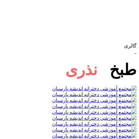
گالری
_
طبخ
نذری