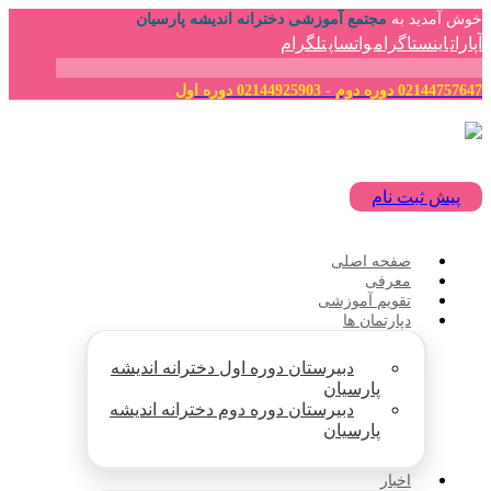
خوش آمدید به
مجتمع آموزشی دخترانه اندیشه پارسیان
آپارات
اینستاگرام
واتساپ
تلگرام
02144757647 دوره دوم - 02144925903 دوره اول
پیش ثبت نام
صفحه اصلی
معرفی
تقویم آموزشی
دپارتمان ها
دبیرستان دوره اول دخترانه اندیشه
پارسیان
دبیرستان دوره دوم دخترانه اندیشه
پارسیان
اخبار