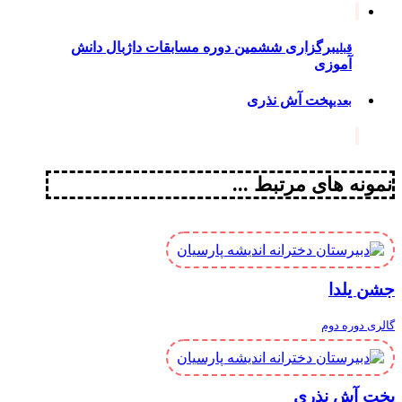
برگزاری ششمین دوره مسابقات داژبال دانش
قبلی
آموزی
پخت آش نذری
بعدی
نمونه های مرتبط ...
جشن یلدا
گالری دوره دوم
پخت آش نذری