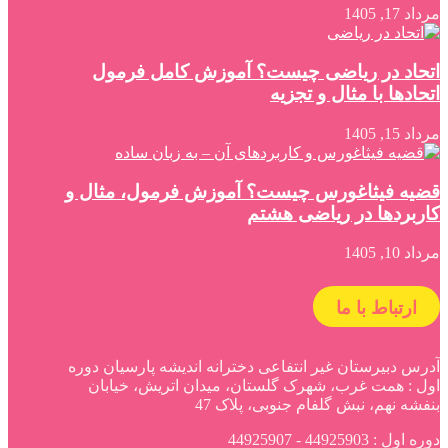
مرداد 17, 1405
اتحاد در ریاضی چیست؟ آموزش کامل فرمول
اتحادها با مثال و تجزیه
مرداد 15, 1405
قضیه فیثاغورس چیست؟ آموزش فرمول، مثال و
کاربردها در ریاضی هشتم
مرداد 10, 1405
ارتباط با ما
آدرس دبیرستان غیر انتفاعی دخترانه اندیشه پارسیان دوره
اول : همت غرب، شهرک گلستان، میدان اتریش، خیابان
بنفشه نهم، نبش گلفام جنوبی، پلاک 47
دوره اول : 44925903 - 44925907