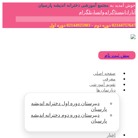
خوش آمدید به
مجتمع آموزشی دخترانه اندیشه پارسیان
آپارات
اینستاگرام
واتساپ
تلگرام
02144757647 دوره دوم - 02144925903 دوره اول
پیش ثبت نام
صفحه اصلی
معرفی
تقویم آموزشی
دپارتمان ها
دبیرستان دوره اول دخترانه اندیشه
پارسیان
دبیرستان دوره دوم دخترانه اندیشه
پارسیان
اخبار