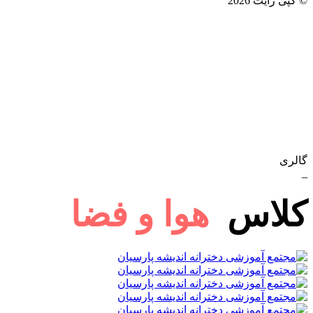
© کپی رایت 2026
گالری
_
کلاس
هوا و فضا