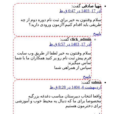
مهیا صادقی
گفت:
آذر 17, 1403 در 6:47 ق.ظ
سلام وقتتون به خیر برای ثبت نام دوره دوم از چه
طریقی باید اقدام کنیم؟آزمون ورودی دارید؟
پاسخ
click_admin
گفت:
آذر 17, 1403 در 6:57 ق.ظ
سلام وقتتون به خیر لطفا از طریق وب سایت
فرم پیش ثبت نام رو پر کنید همکاران ما با شما
تماس میگیرند
سپاس از همراهی شما
پاسخ
salma
گفت:
اردیبهشت 4, 1404 در 8:28 ق.ظ
واقعا انتخاب دبیرستان مناسب دغدغه بزرگیه
مخصوصا برای ما که دنبال یه محیط خوب و آموزشی
برای دخترمون هستیم