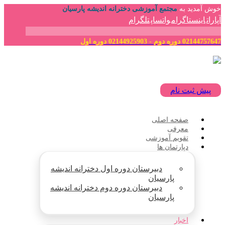
خوش آمدید به
مجتمع آموزشی دخترانه اندیشه پارسیان
آپارات
اینستاگرام
واتساپ
تلگرام
02144757647 دوره دوم - 02144925903 دوره اول
پیش ثبت نام
صفحه اصلی
معرفی
تقویم آموزشی
دپارتمان ها
دبیرستان دوره اول دخترانه اندیشه
پارسیان
دبیرستان دوره دوم دخترانه اندیشه
پارسیان
اخبار