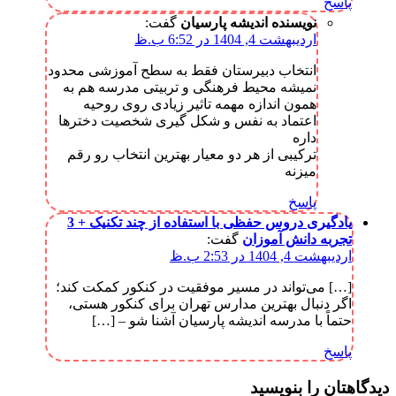
پاسخ
نویسنده اندیشه پارسیان
گفت:
اردیبهشت 4, 1404 در 6:52 ب.ظ
انتخاب دبیرستان فقط به سطح آموزشی محدود
نمیشه محیط فرهنگی و تربیتی مدرسه هم به
همون اندازه مهمه تاثیر زیادی روی روحیه
اعتماد به نفس و شکل گیری شخصیت دخترها
داره
ترکیبی از هر دو معیار بهترین انتخاب رو رقم
میزنه
پاسخ
یادگیری دروس حفظی با استفاده از چند تکنیک + 3
تجربه دانش آموزان
گفت:
اردیبهشت 4, 1404 در 2:53 ب.ظ
[…] می‌تواند در مسیر موفقیت در کنکور کمکت کند؛
اگر دنبال بهترین مدارس تهران برای کنکور هستی،
حتماً با مدرسه اندیشه پارسیان آشنا شو – […]
پاسخ
دیدگاهتان را بنویسید