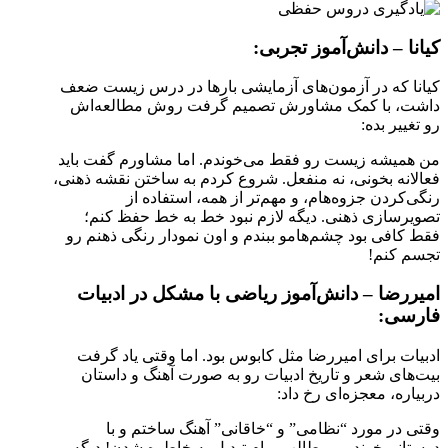
کیانا – دانش‌آموز تجربی:
کیانا که در آزمون‌های آزمایشی بارها در درس زیست ضعف
داشت، با کمک مشاورش تصمیم گرفت روش مطالعه‌اش
رو تغییر بده:
من همیشه زیست رو فقط می‌خوندم. اما مشاورم گفت باید
فعالانه بخونی، نه منفعل. شروع کردم به ساختن نقشه ذهنی،
رنگی‌کردن جزوه‌هام، و مهم‌تر از همه، استفاده از
تصویرسازی ذهنی. دیگه لازم نبود خط‌ به‌ خط حفظ کنم؛
فقط کافی بود چشم‌هامو ببندم و اون نمودار رنگی ذهنم رو
تجسم کنم!
امیررضا – دانش‌آموز ریاضی با مشکل در ادبیات
فارسی:
ادبیات برای امیررضا مثل کابوس بود. اما وقتی یاد گرفت
بیت‌های شعر و تاریخ ادبیات رو به صورت آهنگ و داستان
دربیاره، معجزه‌ای رخ داد:
وقتی در مورد “نظامی” و “خاقانی” آهنگ ساختم و با
دوستانم خوندیم، مطالب برام تبدیل به خاطره شدن! دیگه