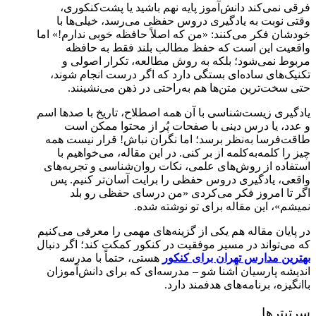
فرقی نمی‌کند دانش‌آموز پایه نهم باشید یا پشت‌کنکوری،
وقتی نوبت به یادگیری دروس حفظی می‌رسد، خیلی‌ها با
خودشان فکر می‌کنند: «من که اصلاً حافظه خوبی ندارم!» اما
واقعیت این است که حفظ مطالب بلند فقط به حافظه
مربوط نمی‌شود؛ بلکه به روش مطالعه، تکرار اصولی و
تکنیک‌های ساده‌ای بستگی دارد که اگر درست انجام شوند،
حتی سخت‌ترین متن‌ها هم به‌راحتی در ذهن می‌نشینند.
یادگیری زیست‌شناسی با آن همه اصطلاح، تاریخ با صدها اسم
و عدد، یا درس دینی با صفحات پُر از محتوا ممکن است
طاقت‌فرسا به‌نظر برسد؛ اما نگران نباش! قرار نیست همه
چیز را کلمه‌به‌کلمه از بر کنی. در این مقاله، می‌خواهیم با
استفاده از روش‌های علمی، نکات روان‌شناسی و تجربه‌های
واقعی، یادگیری دروس حفظی را برایت آسان‌تر کنیم. پس
اگر تا امروز فکر می‌کردی «من درسای حفظی رو بلد
نمیشم»، این مقاله برای تو نوشته شده.
در پایان مقاله هم یکی از گزینه‌های مهمی را معرفی می‌کنیم
که می‌تواند در مسیر موفقیت در کنکور کمکت کند؛ اگر دنبال
بهترین مدارس تهران برای کنکور
هستی، حتماً با مدرسه
اندیشه پارسیان آشنا شو – مدرسه‌ای که برای دانش‌آموزان
باانگیزه، برنامه‌های هدفمند دارد.
سرتیترها