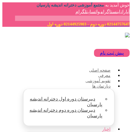
خوش آمدید به
مجتمع آموزشی دخترانه اندیشه پارسیان
آپارات
اینستاگرام
واتساپ
تلگرام
02144757647 دوره دوم - 02144925903 دوره اول
پیش ثبت نام
صفحه اصلی
معرفی
تقویم آموزشی
دپارتمان ها
دبیرستان دوره اول دخترانه اندیشه
پارسیان
دبیرستان دوره دوم دخترانه اندیشه
پارسیان
اخبار