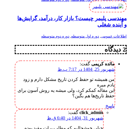
مهندسی پلیمر چیست؟ بازار کار، درآمد، گرایش‌ها
و آینده شغلی
اطلاعات عمومی
,
دوره اول متوسطه
,
دوره دوم متوسطه
2 دیدگاه
مائده کریمی
گفت:
شهریور 25, 1404 در 7:17 ب.ظ
من همیشه تو حفظ کردن تاریخ مشکل دارم و زود
یادم میره
این مقاله کمکم کرد، ولی میشه یه روش آسون برای
حفظ تاریخ‌ها هم بگین؟
پاسخ
click_admin
گفت:
شهریور 31, 1404 در 6:40 ق.ظ
خیلی خوشحالیم که مطلب برات مفید بوده