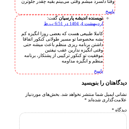
وقتا دلسرد میشم وقتی می‌بینم بقیه چقدر جلوترن
پاسخ
نویسنده اندیشه پارسیان
گفت:
اردیبهشت 4, 1404 در 6:51 ب.ظ
کاملا طبیعی هست که بعضی روزا انگیزه کم
بشه مخصوصا تو مسیر طولانی کنکور اتفاقا
داشتن برنامه ریزی منظم باعث میشه حتی
وقتی انگیزه ندارین عقب نیفتین
موفقیت تو کنکور ترکیبی از پشتکار، برنامه
منظم و انگیزه مداومه
پاسخ
دیدگاهتان را بنویسید
نشانی ایمیل شما منتشر نخواهد شد.
بخش‌های موردنیاز
علامت‌گذاری شده‌اند
*
دیدگاه
*