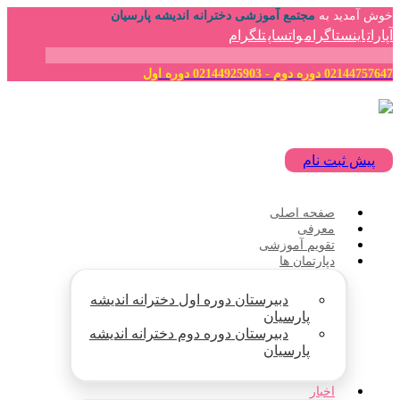
خوش آمدید به
مجتمع آموزشی دخترانه اندیشه پارسیان
آپارات
اینستاگرام
واتساپ
تلگرام
02144757647 دوره دوم - 02144925903 دوره اول
پیش ثبت نام
صفحه اصلی
معرفی
تقویم آموزشی
دپارتمان ها
دبیرستان دوره اول دخترانه اندیشه
پارسیان
دبیرستان دوره دوم دخترانه اندیشه
پارسیان
اخبار