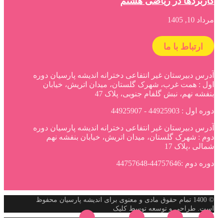
کاربردها در ریاضی هشتم
مرداد 10, 1405
ارتباط با ما
آدرس دبیرستان غیر انتفاعی دخترانه اندیشه پارسیان دوره
اول : همت غرب، شهرک گلستان، میدان اتریش، خیابان
بنفشه نهم، نبش گلفام جنوبی، پلاک 47
دوره اول : 44925903 - 44925907
آدرس دبیرستان غیر انتفاعی دخترانه اندیشه پارسیان دوره
دوم : شهرک گلستان، میدان اتریش، خیابان بنفشه نهم
شمالی ،پلاک 17
دوره دوم :44757646-44757648
© 1400 تمام حقوق مادی و معنوی برای اندیشه پارسیان محفوظ
است. طراحی و توسعه توسط کلیک