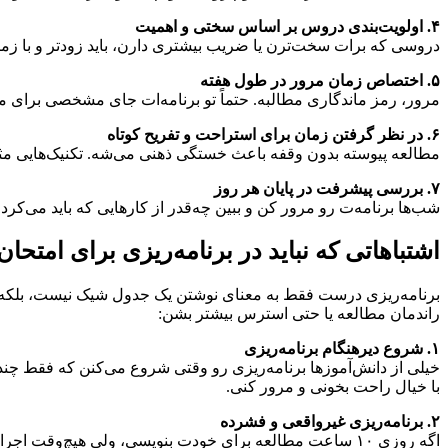
۴. اولویت‌بندی دروس بر اساس سختی و اهمیت
دروسی که برات سخت‌ترن یا ضریب بیشتری دارن، باید زودتر و با زمان
۵. اختصاص زمان مرور در طول هفته
مرور، رمز ماندگاری مطالبه. حتماً تو برنامه‌ات جای مشخصی برای م
۶. در نظر گرفتن زمان برای استراحت و تفریح کوتاه
مطالعه پیوسته بدون وقفه باعث خستگی ذهنی می‌شه. تکنیک‌هایی مثل «پومودورو» (۲۵ دقیقه مطالعه + ۵ دقیقه است
۷. بررسی پیشرفت در پایان هر روز
شب‌ها برنامه‌ت رو مرور کن و ببین چه‌قدر از کارهایی که باید می‌کر
اشتباهاتی که نباید در برنامه‌ریزی برای امتحان
برنامه‌ریزی درست فقط به معنای نوشتن یک جدول شیک نیست، بلکه با
راندمان مطالعه یا حتی استرس بیشتر بشن:
۱. شروع دیرهنگام برنامه‌ریزی
خیلی از دانش‌آموزها برنامه‌ریزی رو وقتی شروع می‌کنن که فقط چند 
با خیال راحت بخونی و مرور کنی.
۲. برنامه‌ریزی غیرواقعی و فشرده
اگه روزی ۱۰ ساعت مطالعه برای خودت بنویسی، ولی هیچ‌وقت اجراش نکنی، فقط خودتو خسته و ناامید کردی. برنامه باید با سبک زندگی، انرژی و توانت هماهنگ باشه.