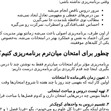
وقتی برنامه‌ریزی نداشته باشی:
مرور دروس ناقص انجام می‌شه
بین درس‌های حفظی و مفهومی تعادل ایجاد نمی‌شه
مطالب توی حافظه بلندمدت جا نمی‌گیرن
احساس عقب‌افتادگی و اضطراب، تمرکزت رو می‌گیره
از اون طرف، برنامه‌ریزی اصولی باعث می‌شه زمانتو بهتر مدیریت ک
تمرکز، اعتماد به نفس و عملکرد بهتر در امتحانات می‌شه. به‌خصوص 
یکی از کلیدهای موفقیته.
چطور برای امتحان میان‌ترم برنامه‌ریزی کنیم؟
برنامه‌ریزی مؤثر برای امتحانات میان‌ترم فقط به نوشتن چند تا درس 
بگیری. اینجا چند قدم کاربردی برای برنامه‌ریزی درست داریم:
۱. تعیین زمان باقی‌مانده تا امتحانات
اولین کار اینه که بفهمی چند روز یا چند هفته تا شروع امتحان‌ها 
۲. تهیه لیست دروس و مباحث امتحانی
دقیقاً بنویس چه درس‌هایی امتحان دارن و کدوم فصل‌ها یا مباحث قراره
۳. تقسیم دروس به واحدهای کوچک‌تر
به‌جای اینکه بگی «فردا کل علوم رو می‌خونم»، بگو «فردا فصل ۱ و ۲ علوم با حل تمرین». تقسیم کردن مطالب باعث می‌شه احساس سنگینی نکنی و پیشرفت رو بهتر ببینی.